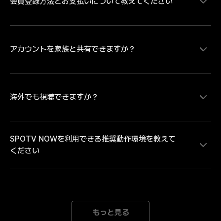
会員登録方法とお支払いについて教えてください
MLB、サウジ・プロフェッショナルリーグの試合をラ
イブ配信にて視聴することができます。MLBは大谷翔
平ら日本を代表するプレイヤーの試合を中心にレギュラ
ーシーズンを毎日最大８試合、ポストシーズンは全試合
配信。MLB日本人選手ダイジェスト映像や試合ハイラ
アカウントを家族と共有できますか？
SPOTV NOWの有料コンテンツをご視聴いただく場
イトなどのコンテンツは、SPOTV NOWの無料会員登
合、会員情報登録とお支払い情報の登録が必要です。・
録をしていただければどなたでも無料で視聴いただけま
お支払い方法のご登録にあたり Android端末のアプリか
す。試合のライブ・見逃し配信を視聴するには無料会員
らお支払い方法をご登録の場合は「月額払いのGoogle 
登録後に有料会員への登録が必要となります。
play決済」 iOS端末のアプリからお支払い方法をご登録
海外でも視聴できますか？
各アカウントには、1人のユーザーのみがアクセスでき
の場合は「月額払いのApple決済」のみとなります。そ
ます。複数のデバイスで同じアカウントでログインする
のため、「クレジット/デビットカード、モバイルキャ
と、自動的にログアウトされます。
リア決済」でのお支払いをご希望の場合、または「年間
SPOTV NOWを利用できる推奨動作環境を教えて
パス」の購入をご希望の場合は、SPOTV NOWのWEB
SPOTV NOWは日本向けのサービスです。海外ではご
ください
ページからお手続きを進めてください。※ご登録完了後
利用いただけません。中継権と著作権の範囲外にある海
は、ご登録のメールアドレスとパスワードにてログイン
外では、接続を遮断しております。海外中継者の権利を
をしていただくことで、会員登録をされた端末以外でも
侵害するサービスととらえられる可能性があり、大切な
ご利用いただけます。
著作権と中継権を保護するための措置です。どうかご理
[Mobile] Android 8.0以降 iOS 15.0以降 *推奨動作環境
解とご了承のほどよろしくお願いいたします。
以上のデバイスをご利用の場合でも、機器の性能が低下
もっと見る
された場合にはご利用になれない場合がございます。