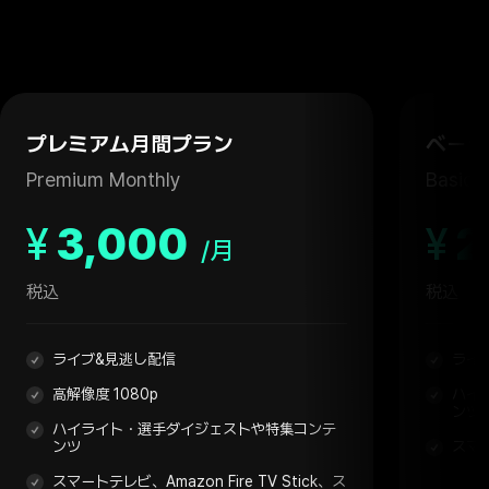
プレミアム月間プラン
ベーシ
Premium Monthly
Basic 
¥
3,000
¥
2
/月
税込
税込
ライブ&見逃し配信
ライ
高解像度 1080p
ハイ
ンツ
ハイライト・選手ダイジェストや特集コンテ
ンツ
スマ
スマートテレビ、Amazon Fire TV Stick、ス