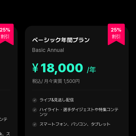
25%
25%
割引
割引
ベーシック年間プラン
Basic Annual
¥
18,000
/年
税込
/ 月々実質 1,500円
ライブ&見逃し配信
ハイライト・選手ダイジェストや特集コンテ
ンツ
ンテ
スマートフォン、パソコン、タブレット
ck、ス