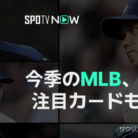
今季の
MLB
、
注目カード
サウジ