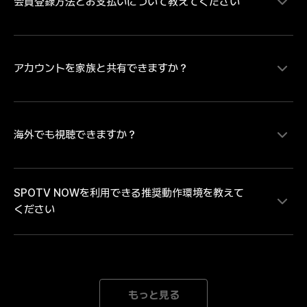
会員登録方法とお支払いについて教えてください
MLB、サウジ・プロフェッショナルリーグの試合をラ
イブ配信にて視聴することができます。MLBは大谷翔
平ら日本を代表するプレイヤーの試合を中心にレギュラ
ーシーズンを毎日最大８試合、ポストシーズンは全試合
配信。MLB日本人選手ダイジェスト映像や試合ハイラ
アカウントを家族と共有できますか？
SPOTV NOWの有料コンテンツをご視聴いただく場
イトなどのコンテンツは、SPOTV NOWの無料会員登
合、会員情報登録とお支払い情報の登録が必要です。・
録をしていただければどなたでも無料で視聴いただけま
お支払い方法のご登録にあたり Android端末のアプリか
す。試合のライブ・見逃し配信を視聴するには無料会員
らお支払い方法をご登録の場合は「月額払いのGoogle 
登録後に有料会員への登録が必要となります。
play決済」 iOS端末のアプリからお支払い方法をご登録
海外でも視聴できますか？
各アカウントには、1人のユーザーのみがアクセスでき
の場合は「月額払いのApple決済」のみとなります。そ
ます。複数のデバイスで同じアカウントでログインする
のため、「クレジット/デビットカード、モバイルキャ
と、自動的にログアウトされます。
リア決済」でのお支払いをご希望の場合、または「年間
SPOTV NOWを利用できる推奨動作環境を教えて
パス」の購入をご希望の場合は、SPOTV NOWのWEB
SPOTV NOWは日本向けのサービスです。海外ではご
ください
ページからお手続きを進めてください。※ご登録完了後
利用いただけません。中継権と著作権の範囲外にある海
は、ご登録のメールアドレスとパスワードにてログイン
外では、接続を遮断しております。海外中継者の権利を
をしていただくことで、会員登録をされた端末以外でも
侵害するサービスととらえられる可能性があり、大切な
ご利用いただけます。
著作権と中継権を保護するための措置です。どうかご理
[Mobile] Android 8.0以降 iOS 15.0以降 *推奨動作環境
解とご了承のほどよろしくお願いいたします。
以上のデバイスをご利用の場合でも、機器の性能が低下
もっと見る
された場合にはご利用になれない場合がございます。