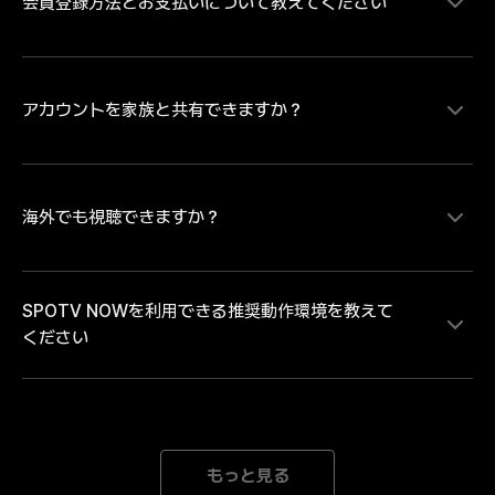
会員登録方法とお支払いについて教えてください
MLB、サウジ・プロフェッショナルリーグの試合をラ
イブ配信にて視聴することができます。MLBは大谷翔
平ら日本を代表するプレイヤーの試合を中心にレギュラ
ーシーズンを毎日最大８試合、ポストシーズンは全試合
配信。MLB日本人選手ダイジェスト映像や試合ハイラ
アカウントを家族と共有できますか？
SPOTV NOWの有料コンテンツをご視聴いただく場
イトなどのコンテンツは、SPOTV NOWの無料会員登
合、会員情報登録とお支払い情報の登録が必要です。・
録をしていただければどなたでも無料で視聴いただけま
お支払い方法のご登録にあたり Android端末のアプリか
す。試合のライブ・見逃し配信を視聴するには無料会員
らお支払い方法をご登録の場合は「月額払いのGoogle 
登録後に有料会員への登録が必要となります。
play決済」 iOS端末のアプリからお支払い方法をご登録
海外でも視聴できますか？
各アカウントには、1人のユーザーのみがアクセスでき
の場合は「月額払いのApple決済」のみとなります。そ
ます。複数のデバイスで同じアカウントでログインする
のため、「クレジット/デビットカード、モバイルキャ
と、自動的にログアウトされます。
リア決済」でのお支払いをご希望の場合、または「年間
SPOTV NOWを利用できる推奨動作環境を教えて
パス」の購入をご希望の場合は、SPOTV NOWのWEB
SPOTV NOWは日本向けのサービスです。海外ではご
ください
ページからお手続きを進めてください。※ご登録完了後
利用いただけません。中継権と著作権の範囲外にある海
は、ご登録のメールアドレスとパスワードにてログイン
外では、接続を遮断しております。海外中継者の権利を
をしていただくことで、会員登録をされた端末以外でも
侵害するサービスととらえられる可能性があり、大切な
ご利用いただけます。
著作権と中継権を保護するための措置です。どうかご理
[Mobile] Android 8.0以降 iOS 15.0以降 *推奨動作環境
解とご了承のほどよろしくお願いいたします。
以上のデバイスをご利用の場合でも、機器の性能が低下
もっと見る
された場合にはご利用になれない場合がございます。