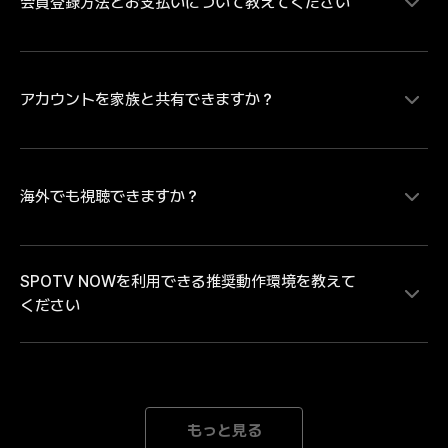
会員登録方法とお支払いについて教えてください
MLB、サウジ・プロフェッショナルリーグの試合をラ
イブ配信にて視聴することができます。MLBは大谷翔
平ら日本を代表するプレイヤーの試合を中心にレギュラ
ーシーズンを毎日最大８試合、ポストシーズンは全試合
配信。MLB日本人選手ダイジェスト映像や試合ハイラ
アカウントを家族と共有できますか？
SPOTV NOWの有料コンテンツをご視聴いただく場
イトなどのコンテンツは、SPOTV NOWの無料会員登
合、会員情報登録とお支払い情報の登録が必要です。・
録をしていただければどなたでも無料で視聴いただけま
お支払い方法のご登録にあたり Android端末のアプリか
す。試合のライブ・見逃し配信を視聴するには無料会員
らお支払い方法をご登録の場合は「月額払いのGoogle 
登録後に有料会員への登録が必要となります。
play決済」 iOS端末のアプリからお支払い方法をご登録
海外でも視聴できますか？
各アカウントには、1人のユーザーのみがアクセスでき
の場合は「月額払いのApple決済」のみとなります。そ
ます。複数のデバイスで同じアカウントでログインする
のため、「クレジット/デビットカード、モバイルキャ
と、自動的にログアウトされます。
リア決済」でのお支払いをご希望の場合、または「年間
SPOTV NOWを利用できる推奨動作環境を教えて
パス」の購入をご希望の場合は、SPOTV NOWのWEB
SPOTV NOWは日本向けのサービスです。海外ではご
ください
ページからお手続きを進めてください。※ご登録完了後
利用いただけません。中継権と著作権の範囲外にある海
は、ご登録のメールアドレスとパスワードにてログイン
外では、接続を遮断しております。海外中継者の権利を
をしていただくことで、会員登録をされた端末以外でも
侵害するサービスととらえられる可能性があり、大切な
ご利用いただけます。
著作権と中継権を保護するための措置です。どうかご理
[Mobile] Android 8.0以降 iOS 15.0以降 *推奨動作環境
解とご了承のほどよろしくお願いいたします。
以上のデバイスをご利用の場合でも、機器の性能が低下
もっと見る
された場合にはご利用になれない場合がございます。