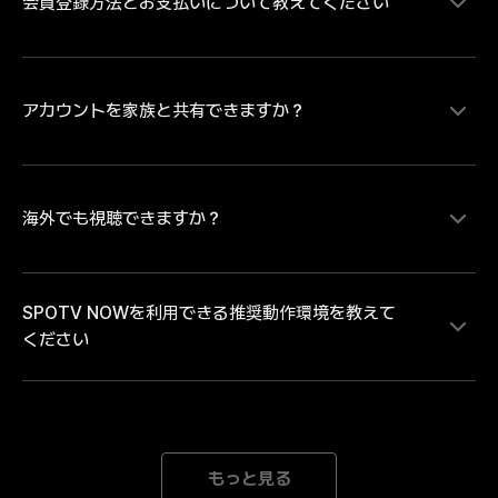
会員登録方法とお支払いについて教えてください
MLB、サウジ・プロフェッショナルリーグの試合をラ
イブ配信にて視聴することができます。MLBは大谷翔
平ら日本を代表するプレイヤーの試合を中心にレギュラ
ーシーズンを毎日最大８試合、ポストシーズンは全試合
配信。MLB日本人選手ダイジェスト映像や試合ハイラ
アカウントを家族と共有できますか？
SPOTV NOWの有料コンテンツをご視聴いただく場
イトなどのコンテンツは、SPOTV NOWの無料会員登
合、会員情報登録とお支払い情報の登録が必要です。・
録をしていただければどなたでも無料で視聴いただけま
お支払い方法のご登録にあたり Android端末のアプリか
す。試合のライブ・見逃し配信を視聴するには無料会員
らお支払い方法をご登録の場合は「月額払いのGoogle 
登録後に有料会員への登録が必要となります。
play決済」 iOS端末のアプリからお支払い方法をご登録
海外でも視聴できますか？
各アカウントには、1人のユーザーのみがアクセスでき
の場合は「月額払いのApple決済」のみとなります。そ
ます。複数のデバイスで同じアカウントでログインする
のため、「クレジット/デビットカード、モバイルキャ
と、自動的にログアウトされます。
リア決済」でのお支払いをご希望の場合、または「年間
SPOTV NOWを利用できる推奨動作環境を教えて
パス」の購入をご希望の場合は、SPOTV NOWのWEB
SPOTV NOWは日本向けのサービスです。海外ではご
ください
ページからお手続きを進めてください。※ご登録完了後
利用いただけません。中継権と著作権の範囲外にある海
は、ご登録のメールアドレスとパスワードにてログイン
外では、接続を遮断しております。海外中継者の権利を
をしていただくことで、会員登録をされた端末以外でも
侵害するサービスととらえられる可能性があり、大切な
ご利用いただけます。
著作権と中継権を保護するための措置です。どうかご理
[Mobile] Android 8.0以降 iOS 15.0以降 *推奨動作環境
解とご了承のほどよろしくお願いいたします。
以上のデバイスをご利用の場合でも、機器の性能が低下
もっと見る
された場合にはご利用になれない場合がございます。