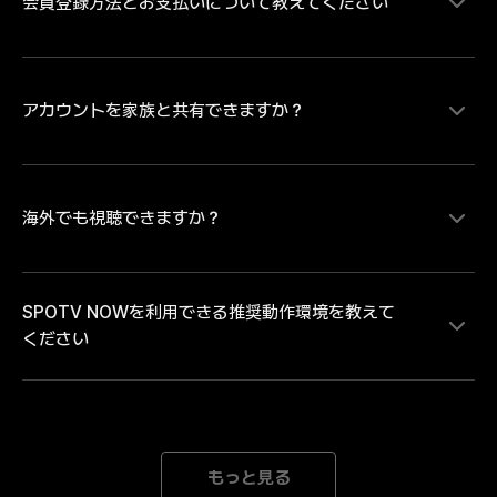
会員登録方法とお支払いについて教えてください
MLB、サウジ・プロフェッショナルリーグの試合をラ
イブ配信にて視聴することができます。MLBは大谷翔
平ら日本を代表するプレイヤーの試合を中心にレギュラ
ーシーズンを毎日最大８試合、ポストシーズンは全試合
配信。MLB日本人選手ダイジェスト映像や試合ハイラ
アカウントを家族と共有できますか？
SPOTV NOWの有料コンテンツをご視聴いただく場
イトなどのコンテンツは、SPOTV NOWの無料会員登
合、会員情報登録とお支払い情報の登録が必要です。・
録をしていただければどなたでも無料で視聴いただけま
お支払い方法のご登録にあたり Android端末のアプリか
す。試合のライブ・見逃し配信を視聴するには無料会員
らお支払い方法をご登録の場合は「月額払いのGoogle 
登録後に有料会員への登録が必要となります。
play決済」 iOS端末のアプリからお支払い方法をご登録
海外でも視聴できますか？
各アカウントには、1人のユーザーのみがアクセスでき
の場合は「月額払いのApple決済」のみとなります。そ
ます。複数のデバイスで同じアカウントでログインする
のため、「クレジット/デビットカード、モバイルキャ
と、自動的にログアウトされます。
リア決済」でのお支払いをご希望の場合、または「年間
SPOTV NOWを利用できる推奨動作環境を教えて
パス」の購入をご希望の場合は、SPOTV NOWのWEB
SPOTV NOWは日本向けのサービスです。海外ではご
ください
ページからお手続きを進めてください。※ご登録完了後
利用いただけません。中継権と著作権の範囲外にある海
は、ご登録のメールアドレスとパスワードにてログイン
外では、接続を遮断しております。海外中継者の権利を
をしていただくことで、会員登録をされた端末以外でも
侵害するサービスととらえられる可能性があり、大切な
ご利用いただけます。
著作権と中継権を保護するための措置です。どうかご理
[Mobile] Android 8.0以降 iOS 15.0以降 *推奨動作環境
解とご了承のほどよろしくお願いいたします。
以上のデバイスをご利用の場合でも、機器の性能が低下
もっと見る
された場合にはご利用になれない場合がございます。