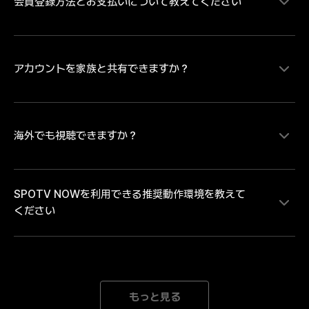
会員登録方法とお支払いについて教えてください
MLB、サウジ・プロフェッショナルリーグの試合をラ
イブ配信にて視聴することができます。MLBは大谷翔
平ら日本を代表するプレイヤーの試合を中心にレギュラ
ーシーズンを毎日最大８試合、ポストシーズンは全試合
配信。MLB日本人選手ダイジェスト映像や試合ハイラ
アカウントを家族と共有できますか？
SPOTV NOWの有料コンテンツをご視聴いただく場
イトなどのコンテンツは、SPOTV NOWの無料会員登
合、会員情報登録とお支払い情報の登録が必要です。・
録をしていただければどなたでも無料で視聴いただけま
お支払い方法のご登録にあたり Android端末のアプリか
す。試合のライブ・見逃し配信を視聴するには無料会員
らお支払い方法をご登録の場合は「月額払いのGoogle 
登録後に有料会員への登録が必要となります。
play決済」 iOS端末のアプリからお支払い方法をご登録
海外でも視聴できますか？
各アカウントには、1人のユーザーのみがアクセスでき
の場合は「月額払いのApple決済」のみとなります。そ
ます。複数のデバイスで同じアカウントでログインする
のため、「クレジット/デビットカード、モバイルキャ
と、自動的にログアウトされます。
リア決済」でのお支払いをご希望の場合、または「年間
SPOTV NOWを利用できる推奨動作環境を教えて
パス」の購入をご希望の場合は、SPOTV NOWのWEB
SPOTV NOWは日本向けのサービスです。海外ではご
ください
ページからお手続きを進めてください。※ご登録完了後
利用いただけません。中継権と著作権の範囲外にある海
は、ご登録のメールアドレスとパスワードにてログイン
外では、接続を遮断しております。海外中継者の権利を
をしていただくことで、会員登録をされた端末以外でも
侵害するサービスととらえられる可能性があり、大切な
ご利用いただけます。
著作権と中継権を保護するための措置です。どうかご理
[Mobile] Android 8.0以降 iOS 15.0以降 *推奨動作環境
解とご了承のほどよろしくお願いいたします。
以上のデバイスをご利用の場合でも、機器の性能が低下
もっと見る
された場合にはご利用になれない場合がございます。