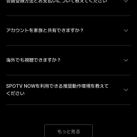
会員登録方法とお支払いについて教えてください
MLB、サウジ・プロフェッショナルリーグの試合をラ
イブ配信にて視聴することができます。MLBは大谷翔
平ら日本を代表するプレイヤーの試合を中心にレギュラ
ーシーズンを毎日最大８試合、ポストシーズンは全試合
配信。MLB日本人選手ダイジェスト映像や試合ハイラ
アカウントを家族と共有できますか？
SPOTV NOWの有料コンテンツをご視聴いただく場
イトなどのコンテンツは、SPOTV NOWの無料会員登
合、会員情報登録とお支払い情報の登録が必要です。・
録をしていただければどなたでも無料で視聴いただけま
お支払い方法のご登録にあたり Android端末のアプリか
す。試合のライブ・見逃し配信を視聴するには無料会員
らお支払い方法をご登録の場合は「月額払いのGoogle 
登録後に有料会員への登録が必要となります。
play決済」 iOS端末のアプリからお支払い方法をご登録
海外でも視聴できますか？
各アカウントには、1人のユーザーのみがアクセスでき
の場合は「月額払いのApple決済」のみとなります。そ
ます。複数のデバイスで同じアカウントでログインする
のため、「クレジット/デビットカード、モバイルキャ
と、自動的にログアウトされます。
リア決済」でのお支払いをご希望の場合、または「年間
SPOTV NOWを利用できる推奨動作環境を教えて
パス」の購入をご希望の場合は、SPOTV NOWのWEB
SPOTV NOWは日本向けのサービスです。海外ではご
ください
ページからお手続きを進めてください。※ご登録完了後
利用いただけません。中継権と著作権の範囲外にある海
は、ご登録のメールアドレスとパスワードにてログイン
外では、接続を遮断しております。海外中継者の権利を
をしていただくことで、会員登録をされた端末以外でも
侵害するサービスととらえられる可能性があり、大切な
ご利用いただけます。
著作権と中継権を保護するための措置です。どうかご理
[Mobile] Android 8.0以降 iOS 15.0以降 *推奨動作環境
解とご了承のほどよろしくお願いいたします。
以上のデバイスをご利用の場合でも、機器の性能が低下
もっと見る
された場合にはご利用になれない場合がございます。