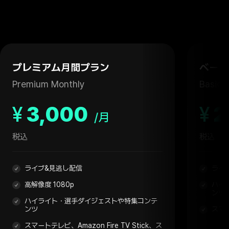
プレミアム月間プラン
ベーシ
Premium Monthly
Basic 
¥
3,000
¥
2
/月
税込
税込
ライブ&見逃し配信
ライ
高解像度 1080p
ハイ
ンツ
ハイライト・選手ダイジェストや特集コンテ
ンツ
スマ
スマートテレビ、Amazon Fire TV Stick、ス