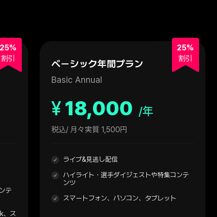
25%
25%
割引
割引
ベーシック年間プラン
Basic Annual
¥
18,000
/年
税込
/ 月々実質 1,500円
ライブ&見逃し配信
ハイライト・選手ダイジェストや特集コンテ
ンツ
ンテ
スマートフォン、パソコン、タブレット
ck、ス