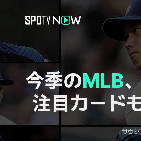
今季の
MLB
、
注目カード
サウジ