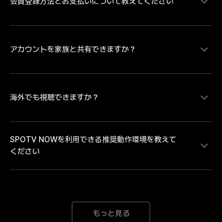
会員登録方法とお支払いについて教えてください
MLB、サウジ・プロフェッショナルリーグの試合をラ
イブ配信にて視聴することができます。MLBは大谷翔
平ら日本を代表するプレイヤーの試合を中心にレギュラ
ーシーズンを毎日最大８試合、ポストシーズンは全試合
配信。MLB日本人選手ダイジェスト映像や試合ハイラ
アカウントを家族と共有できますか？
SPOTV NOWの有料コンテンツをご視聴いただく場
イトなどのコンテンツは、SPOTV NOWの無料会員登
合、会員情報登録とお支払い情報の登録が必要です。・
録をしていただければどなたでも無料で視聴いただけま
お支払い方法のご登録にあたり Android端末のアプリか
す。試合のライブ・見逃し配信を視聴するには無料会員
らお支払い方法をご登録の場合は「月額払いのGoogle 
登録後に有料会員への登録が必要となります。
play決済」 iOS端末のアプリからお支払い方法をご登録
海外でも視聴できますか？
各アカウントには、1人のユーザーのみがアクセスでき
の場合は「月額払いのApple決済」のみとなります。そ
ます。複数のデバイスで同じアカウントでログインする
のため、「クレジット/デビットカード、モバイルキャ
と、自動的にログアウトされます。
リア決済」でのお支払いをご希望の場合、または「年間
SPOTV NOWを利用できる推奨動作環境を教えて
パス」の購入をご希望の場合は、SPOTV NOWのWEB
SPOTV NOWは日本向けのサービスです。海外ではご
ください
ページからお手続きを進めてください。※ご登録完了後
利用いただけません。中継権と著作権の範囲外にある海
は、ご登録のメールアドレスとパスワードにてログイン
外では、接続を遮断しております。海外中継者の権利を
をしていただくことで、会員登録をされた端末以外でも
侵害するサービスととらえられる可能性があり、大切な
ご利用いただけます。
著作権と中継権を保護するための措置です。どうかご理
[Mobile] Android 8.0以降 iOS 15.0以降 *推奨動作環境
解とご了承のほどよろしくお願いいたします。
以上のデバイスをご利用の場合でも、機器の性能が低下
もっと見る
された場合にはご利用になれない場合がございます。