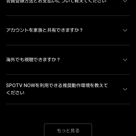
会員登録方法とお支払いについて教えてください
MLB、サウジ・プロフェッショナルリーグの試合をラ
イブ配信にて視聴することができます。MLBは大谷翔
平ら日本を代表するプレイヤーの試合を中心にレギュラ
ーシーズンを毎日最大８試合、ポストシーズンは全試合
配信。MLB日本人選手ダイジェスト映像や試合ハイラ
アカウントを家族と共有できますか？
SPOTV NOWの有料コンテンツをご視聴いただく場
イトなどのコンテンツは、SPOTV NOWの無料会員登
合、会員情報登録とお支払い情報の登録が必要です。・
録をしていただければどなたでも無料で視聴いただけま
お支払い方法のご登録にあたり Android端末のアプリか
す。試合のライブ・見逃し配信を視聴するには無料会員
らお支払い方法をご登録の場合は「月額払いのGoogle 
登録後に有料会員への登録が必要となります。
play決済」 iOS端末のアプリからお支払い方法をご登録
海外でも視聴できますか？
各アカウントには、1人のユーザーのみがアクセスでき
の場合は「月額払いのApple決済」のみとなります。そ
ます。複数のデバイスで同じアカウントでログインする
のため、「クレジット/デビットカード、モバイルキャ
と、自動的にログアウトされます。
リア決済」でのお支払いをご希望の場合、または「年間
SPOTV NOWを利用できる推奨動作環境を教えて
パス」の購入をご希望の場合は、SPOTV NOWのWEB
SPOTV NOWは日本向けのサービスです。海外ではご
ください
ページからお手続きを進めてください。※ご登録完了後
利用いただけません。中継権と著作権の範囲外にある海
は、ご登録のメールアドレスとパスワードにてログイン
外では、接続を遮断しております。海外中継者の権利を
をしていただくことで、会員登録をされた端末以外でも
侵害するサービスととらえられる可能性があり、大切な
ご利用いただけます。
著作権と中継権を保護するための措置です。どうかご理
[Mobile] Android 8.0以降 iOS 15.0以降 *推奨動作環境
解とご了承のほどよろしくお願いいたします。
以上のデバイスをご利用の場合でも、機器の性能が低下
もっと見る
された場合にはご利用になれない場合がございます。