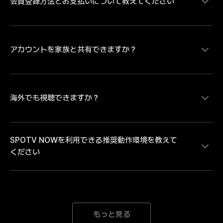
会員登録方法とお支払いについて教えてください
MLB、サウジ・プロフェッショナルリーグの試合をラ
イブ配信にて視聴することができます。MLBは大谷翔
平ら日本を代表するプレイヤーの試合を中心にレギュラ
ーシーズンを毎日最大８試合、ポストシーズンは全試合
配信。MLB日本人選手ダイジェスト映像や試合ハイラ
アカウントを家族と共有できますか？
SPOTV NOWの有料コンテンツをご視聴いただく場
イトなどのコンテンツは、SPOTV NOWの無料会員登
合、会員情報登録とお支払い情報の登録が必要です。・
録をしていただければどなたでも無料で視聴いただけま
お支払い方法のご登録にあたり Android端末のアプリか
す。試合のライブ・見逃し配信を視聴するには無料会員
らお支払い方法をご登録の場合は「月額払いのGoogle 
登録後に有料会員への登録が必要となります。
play決済」 iOS端末のアプリからお支払い方法をご登録
海外でも視聴できますか？
各アカウントには、1人のユーザーのみがアクセスでき
の場合は「月額払いのApple決済」のみとなります。そ
ます。複数のデバイスで同じアカウントでログインする
のため、「クレジット/デビットカード、モバイルキャ
と、自動的にログアウトされます。
リア決済」でのお支払いをご希望の場合、または「年間
SPOTV NOWを利用できる推奨動作環境を教えて
パス」の購入をご希望の場合は、SPOTV NOWのWEB
SPOTV NOWは日本向けのサービスです。海外ではご
ください
ページからお手続きを進めてください。※ご登録完了後
利用いただけません。中継権と著作権の範囲外にある海
は、ご登録のメールアドレスとパスワードにてログイン
外では、接続を遮断しております。海外中継者の権利を
をしていただくことで、会員登録をされた端末以外でも
侵害するサービスととらえられる可能性があり、大切な
ご利用いただけます。
著作権と中継権を保護するための措置です。どうかご理
[Mobile] Android 8.0以降 iOS 15.0以降 *推奨動作環境
解とご了承のほどよろしくお願いいたします。
以上のデバイスをご利用の場合でも、機器の性能が低下
もっと見る
された場合にはご利用になれない場合がございます。