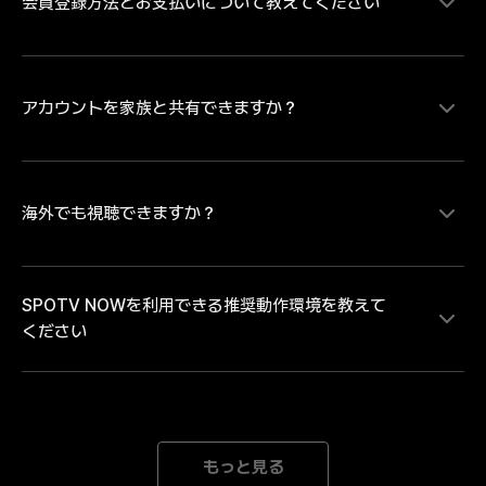
会員登録方法とお支払いについて教えてください
MLB、サウジ・プロフェッショナルリーグの試合をラ
イブ配信にて視聴することができます。MLBは大谷翔
平ら日本を代表するプレイヤーの試合を中心にレギュラ
ーシーズンを毎日最大８試合、ポストシーズンは全試合
配信。MLB日本人選手ダイジェスト映像や試合ハイラ
アカウントを家族と共有できますか？
SPOTV NOWの有料コンテンツをご視聴いただく場
イトなどのコンテンツは、SPOTV NOWの無料会員登
合、会員情報登録とお支払い情報の登録が必要です。・
録をしていただければどなたでも無料で視聴いただけま
お支払い方法のご登録にあたり Android端末のアプリか
す。試合のライブ・見逃し配信を視聴するには無料会員
らお支払い方法をご登録の場合は「月額払いのGoogle 
登録後に有料会員への登録が必要となります。
play決済」 iOS端末のアプリからお支払い方法をご登録
海外でも視聴できますか？
各アカウントには、1人のユーザーのみがアクセスでき
の場合は「月額払いのApple決済」のみとなります。そ
ます。複数のデバイスで同じアカウントでログインする
のため、「クレジット/デビットカード、モバイルキャ
と、自動的にログアウトされます。
リア決済」でのお支払いをご希望の場合、または「年間
SPOTV NOWを利用できる推奨動作環境を教えて
パス」の購入をご希望の場合は、SPOTV NOWのWEB
SPOTV NOWは日本向けのサービスです。海外ではご
ください
ページからお手続きを進めてください。※ご登録完了後
利用いただけません。中継権と著作権の範囲外にある海
は、ご登録のメールアドレスとパスワードにてログイン
外では、接続を遮断しております。海外中継者の権利を
をしていただくことで、会員登録をされた端末以外でも
侵害するサービスととらえられる可能性があり、大切な
ご利用いただけます。
著作権と中継権を保護するための措置です。どうかご理
[Mobile] Android 8.0以降 iOS 15.0以降 *推奨動作環境
解とご了承のほどよろしくお願いいたします。
以上のデバイスをご利用の場合でも、機器の性能が低下
もっと見る
された場合にはご利用になれない場合がございます。